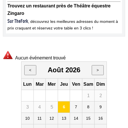
Trouvez un restaurant près de Théâtre équestre
Zingaro
Sur TheFork
, découvrez les meilleures adresses du moment à
prix craquant et réservez votre table en 3 clics !
Aucun événement trouvé
Août 2026
<
>
Lun
Mar
Mer
Jeu
Ven
Sam
Dim
1
2
3
4
5
6
7
8
9
10
11
12
13
14
15
16