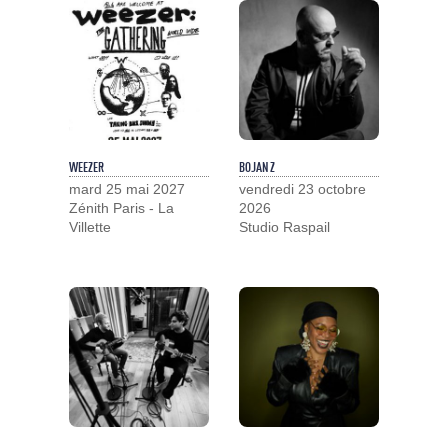
WEEZER
BOJAN Z
mard 25 mai 2027
vendredi 23 octobre
Zénith Paris - La
2026
Villette
Studio Raspail