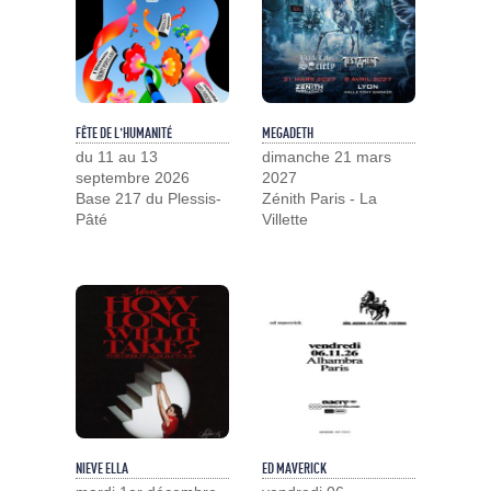
FÊTE DE L'HUMANITÉ
MEGADETH
du 11 au 13
dimanche 21 mars
septembre 2026
2027
Base 217 du Plessis-
Zénith Paris - La
Pâté
Villette
NIEVE ELLA
ED MAVERICK