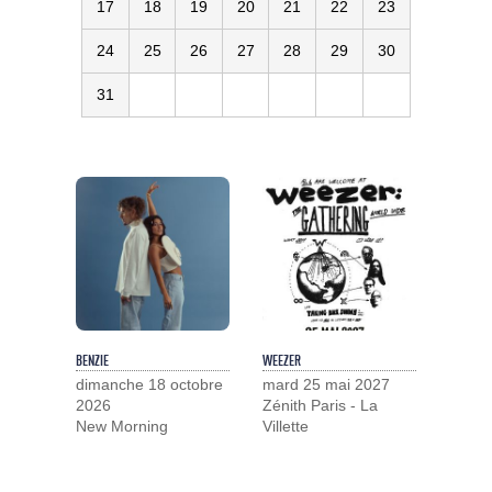
17
18
19
20
21
22
23
24
25
26
27
28
29
30
31
BENZIE
WEEZER
dimanche 18 octobre
mard 25 mai 2027
2026
Zénith Paris - La
New Morning
Villette