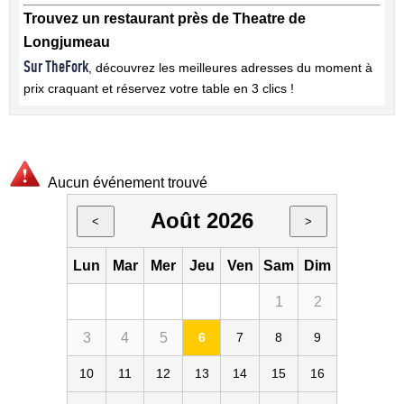
Trouvez un restaurant près de Theatre de
Longjumeau
Sur TheFork
, découvrez les meilleures adresses du moment à
prix craquant et réservez votre table en 3 clics !
Aucun événement trouvé
Août 2026
<
>
Lun
Mar
Mer
Jeu
Ven
Sam
Dim
1
2
3
4
5
6
7
8
9
10
11
12
13
14
15
16