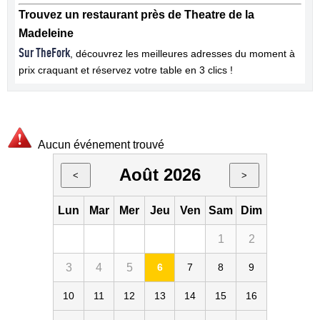
Trouvez un restaurant près de Theatre de la
Madeleine
Sur TheFork
, découvrez les meilleures adresses du moment à
prix craquant et réservez votre table en 3 clics !
Aucun événement trouvé
Août 2026
<
>
Lun
Mar
Mer
Jeu
Ven
Sam
Dim
1
2
3
4
5
6
7
8
9
10
11
12
13
14
15
16