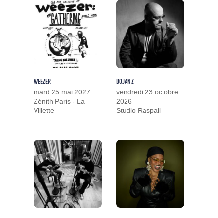
WEEZER
BOJAN Z
mard 25 mai 2027
vendredi 23 octobre
Zénith Paris - La
2026
Villette
Studio Raspail