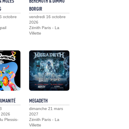
& MOZES
BEHEMOTH & DIMMU
G
BORGIR
6 octobre
vendredi 16 octobre
2026
pail
Zénith Paris - La
Villette
HUMANITÉ
MEGADETH
3
dimanche 21 mars
 2026
2027
u Plessis-
Zénith Paris - La
Villette