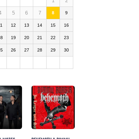
1
2
4
5
6
7
8
9
11
12
13
14
15
16
18
19
20
21
22
23
25
26
27
28
29
30