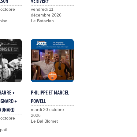
KSON
VERIVERY
 octobre
vendredi 11
décembre 2026
loise
Le Bataclan
BARRE +
PHILIPPE ET MARCEL
IGNARD +
POWELL
BRUNARD
mardi 20 octobre
2026
 octobre
Le Bal Blomet
pail