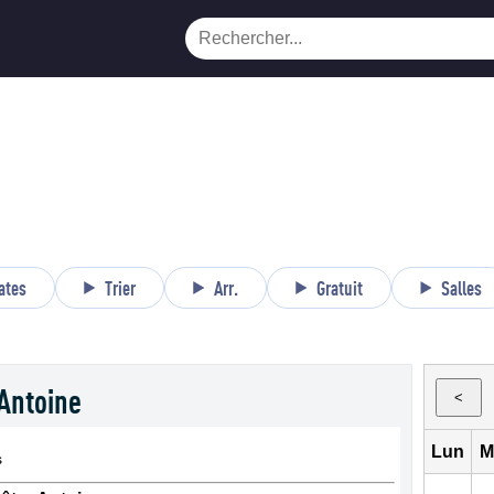
ates
Trier
Arr.
Gratuit
Salles
Antoine
<
Lun
M
s