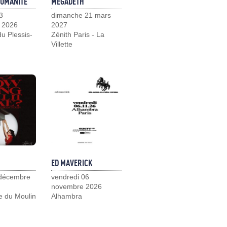
HUMANITÉ
MEGADETH
3
dimanche 21 mars
 2026
2027
u Plessis-
Zénith Paris - La
Villette
ED MAVERICK
 décembre
vendredi 06
novembre 2026
e du Moulin
Alhambra