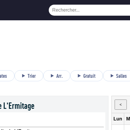
ates
Trier
Arr.
Gratuit
Salles
e L'Ermitage
<
Lun
M