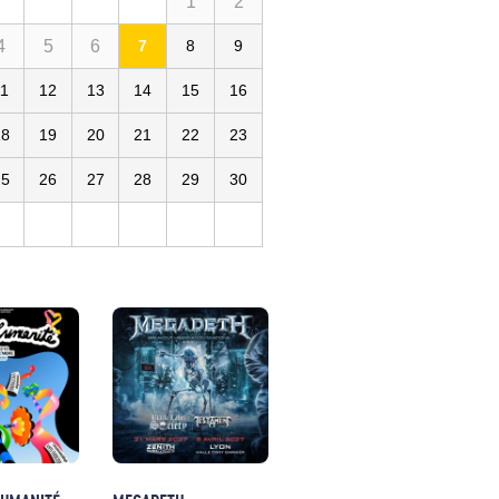
1
2
4
5
6
7
8
9
11
12
13
14
15
16
18
19
20
21
22
23
25
26
27
28
29
30