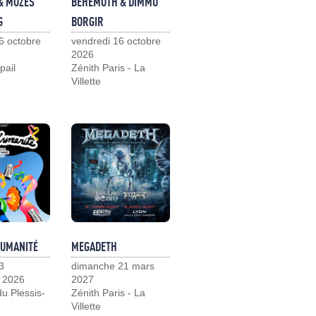
& MOZES
BEHEMOTH & DIMMU
G
BORGIR
6 octobre
vendredi 16 octobre
2026
pail
Zénith Paris - La
Villette
HUMANITÉ
MEGADETH
3
dimanche 21 mars
 2026
2027
u Plessis-
Zénith Paris - La
Villette