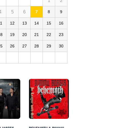
1
2
4
5
6
7
8
9
11
12
13
14
15
16
18
19
20
21
22
23
25
26
27
28
29
30