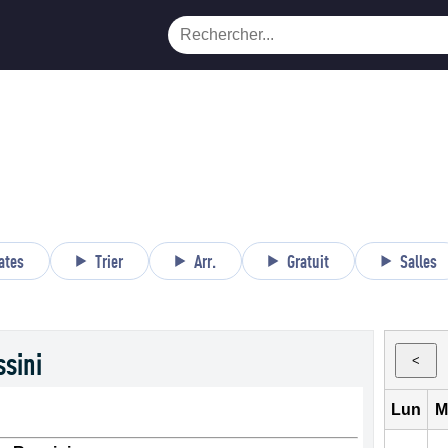
ates
Trier
Arr.
Gratuit
Salles
ssini
<
Lun
M