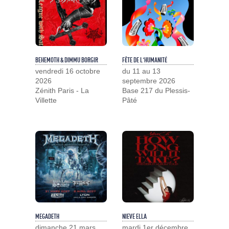
BEHEMOTH & DIMMU BORGIR
FÊTE DE L'HUMANITÉ
vendredi 16 octobre
du 11 au 13
2026
septembre 2026
Zénith Paris - La
Base 217 du Plessis-
Villette
Pâté
MEGADETH
NIEVE ELLA
dimanche 21 mars
mardi 1er décembre