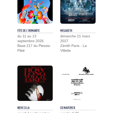
FÊTE DE L'HUMANITÉ
MEGADETH
du 11 au 13
dimanche 21 mars
septembre 2026
2027
Base 217 du Plessis-
Zénith Paris - La
Pâté
Villette
NIEVE ELLA
ED MAVERICK