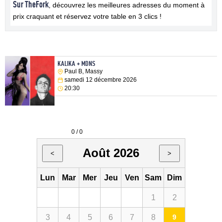
Sur TheFork
, découvrez les meilleures adresses du moment à
prix craquant et réservez votre table en 3 clics !
KALIKA + MDNS
Paul B, Massy
samedi 12 décembre 2026
20:30
0 / 0
Août 2026
<
>
Lun
Mar
Mer
Jeu
Ven
Sam
Dim
1
2
3
4
5
6
7
8
9