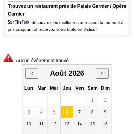
Trouvez un restaurant près de Palais Garnier / Opéra
Garnier
Sur TheFork
, découvrez les meilleures adresses du moment à
prix craquant et réservez votre table en 3 clics !
Aucun événement trouvé
Août 2026
<
>
Lun
Mar
Mer
Jeu
Ven
Sam
Dim
1
2
3
4
5
6
7
8
9
10
11
12
13
14
15
16