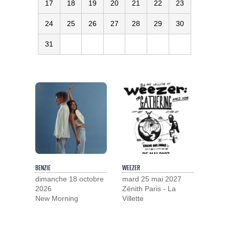
17
18
19
20
21
22
23
24
25
26
27
28
29
30
31
BENZIE
WEEZER
dimanche 18 octobre
mard 25 mai 2027
2026
Zénith Paris - La
New Morning
Villette