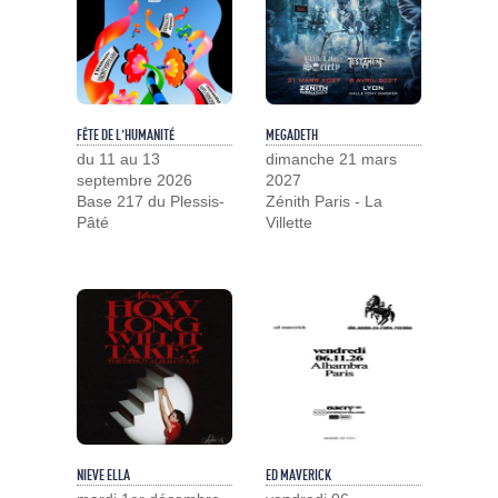
FÊTE DE L'HUMANITÉ
MEGADETH
du 11 au 13
dimanche 21 mars
septembre 2026
2027
Base 217 du Plessis-
Zénith Paris - La
Pâté
Villette
NIEVE ELLA
ED MAVERICK