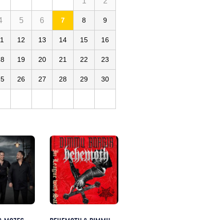
1
2
4
5
6
7
8
9
11
12
13
14
15
16
18
19
20
21
22
23
25
26
27
28
29
30