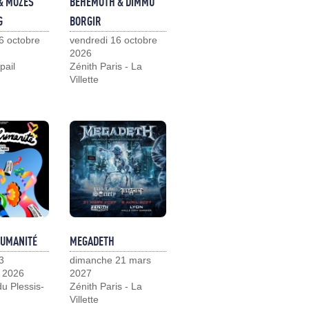
& MOZES
BEHEMOTH & DIMMU
G
BORGIR
6 octobre
vendredi 16 octobre
2026
pail
Zénith Paris - La
Villette
HUMANITÉ
MEGADETH
3
dimanche 21 mars
 2026
2027
u Plessis-
Zénith Paris - La
Villette