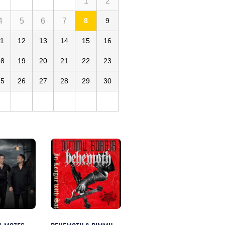
1
2
4
5
6
7
8
9
11
12
13
14
15
16
18
19
20
21
22
23
25
26
27
28
29
30