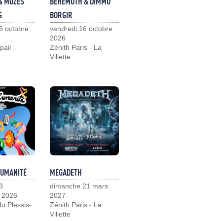
& MOZES
BEHEMOTH & DIMMU
G
BORGIR
6 octobre
vendredi 16 octobre
2026
pail
Zénith Paris - La
Villette
HUMANITÉ
MEGADETH
3
dimanche 21 mars
 2026
2027
u Plessis-
Zénith Paris - La
Villette