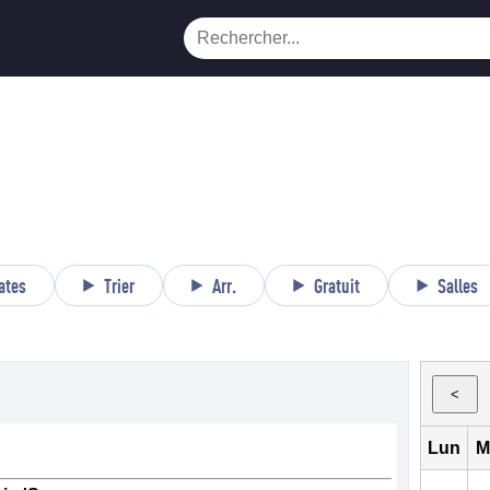
ates
Trier
Arr.
Gratuit
Salles
<
Lun
M