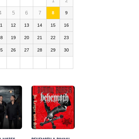
1
2
4
5
6
7
8
9
11
12
13
14
15
16
18
19
20
21
22
23
25
26
27
28
29
30