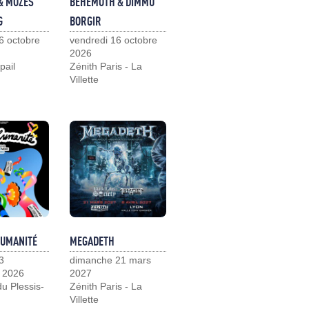
& MOZES
BEHEMOTH & DIMMU
G
BORGIR
6 octobre
vendredi 16 octobre
2026
pail
Zénith Paris - La
Villette
HUMANITÉ
MEGADETH
3
dimanche 21 mars
 2026
2027
u Plessis-
Zénith Paris - La
Villette