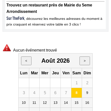
Trouvez un restaurant près de Mairie du 5eme
Arrondissement
Sur TheFork
, découvrez les meilleures adresses du moment à
prix craquant et réservez votre table en 3 clics !
Aucun événement trouvé
Août 2026
<
>
Lun
Mar
Mer
Jeu
Ven
Sam
Dim
1
2
3
4
5
6
7
8
9
10
11
12
13
14
15
16