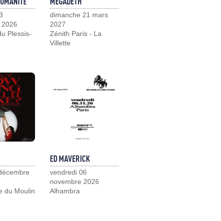
HUMANITÉ
MEGADETH
3
dimanche 21 mars
 2026
2027
u Plessis-
Zénith Paris - La
Villette
ED MAVERICK
 décembre
vendredi 06
novembre 2026
e du Moulin
Alhambra