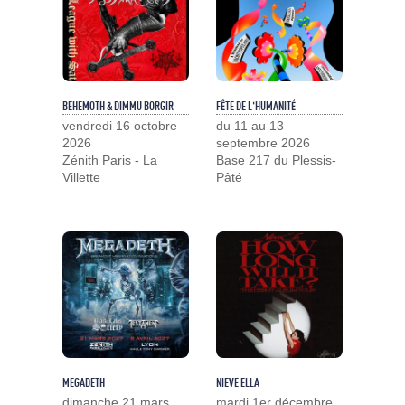
BEHEMOTH & DIMMU BORGIR
FÊTE DE L'HUMANITÉ
vendredi 16 octobre
du 11 au 13
2026
septembre 2026
Zénith Paris - La
Base 217 du Plessis-
Villette
Pâté
MEGADETH
NIEVE ELLA
dimanche 21 mars
mardi 1er décembre