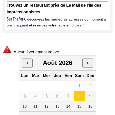
Trouvez un restaurant près de Le Mail de l'Île des
impressionnistes
Sur TheFork
, découvrez les meilleures adresses du moment à
prix craquant et réservez votre table en 3 clics !
Aucun événement trouvé
Août 2026
<
>
Lun
Mar
Mer
Jeu
Ven
Sam
Dim
1
2
3
4
5
6
7
8
9
10
11
12
13
14
15
16