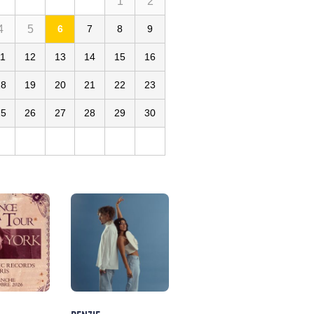
1
2
4
5
6
7
8
9
11
12
13
14
15
16
18
19
20
21
22
23
25
26
27
28
29
30