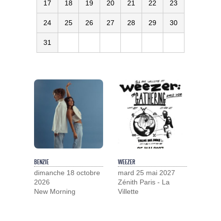
17
18
19
20
21
22
23
24
25
26
27
28
29
30
31
BENZIE
WEEZER
dimanche 18 octobre
mard 25 mai 2027
2026
Zénith Paris - La
New Morning
Villette