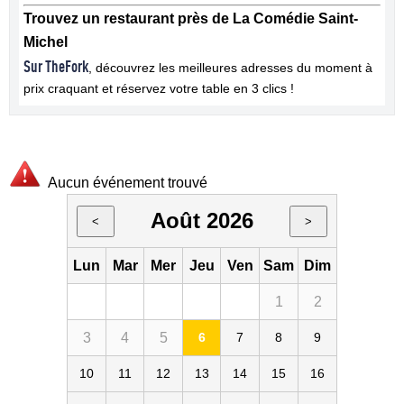
Trouvez un restaurant près de La Comédie Saint-
Michel
Sur TheFork
, découvrez les meilleures adresses du moment à
prix craquant et réservez votre table en 3 clics !
Aucun événement trouvé
Août 2026
<
>
Lun
Mar
Mer
Jeu
Ven
Sam
Dim
1
2
3
4
5
6
7
8
9
10
11
12
13
14
15
16