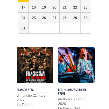
17
18
19
20
21
22
23
24
25
26
27
28
29
30
31
FRANÇOIS STAAL
FEDJ19 JAM SESSION AVEC
CALOÉ
dimanche 21 mars
du 05 au 30 août
2027
2026
Le Trianon
Le Baiser Salé