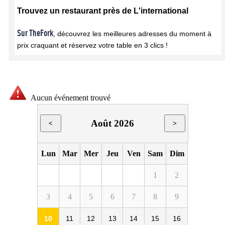
Trouvez un restaurant près de L'international
Sur TheFork
, découvrez les meilleures adresses du moment à
prix craquant et réservez votre table en 3 clics !
Aucun événement trouvé
Août 2026
<
>
Lun
Mar
Mer
Jeu
Ven
Sam
Dim
1
2
3
4
5
6
7
8
9
10
11
12
13
14
15
16