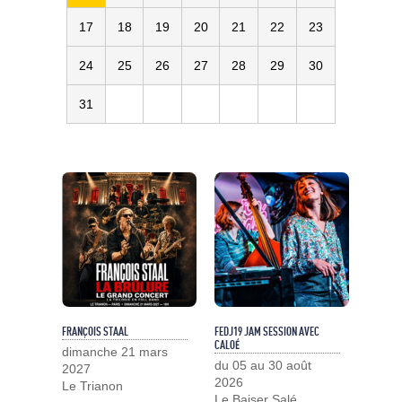
17
18
19
20
21
22
23
24
25
26
27
28
29
30
31
FRANÇOIS STAAL
FEDJ19 JAM SESSION AVEC
CALOÉ
dimanche 21 mars
du 05 au 30 août
2027
2026
Le Trianon
Le Baiser Salé