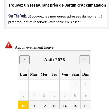
Trouvez un restaurant près de Jardin d'Acclimatation
Sur TheFork
, découvrez les meilleures adresses du moment à
prix craquant et réservez votre table en 3 clics !
Aucun événement trouvé
Août 2026
<
>
Lun
Mar
Mer
Jeu
Ven
Sam
Dim
1
2
3
4
5
6
7
8
9
10
11
12
13
14
15
16