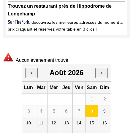
Trouvez un restaurant près de Hippodrome de
Longchamp
Sur TheFork
, découvrez les meilleures adresses du moment à
prix craquant et réservez votre table en 3 clics !
Aucun événement trouvé
Août 2026
<
>
Lun
Mar
Mer
Jeu
Ven
Sam
Dim
1
2
3
4
5
6
7
8
9
10
11
12
13
14
15
16