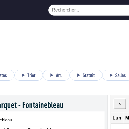
ates
Trier
Arr.
Gratuit
Salles
rquet - Fontainebleau
<
Lun
M
nebleau