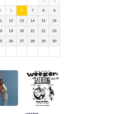
1
2
4
5
6
7
8
9
11
12
13
14
15
16
18
19
20
21
22
23
25
26
27
28
29
30