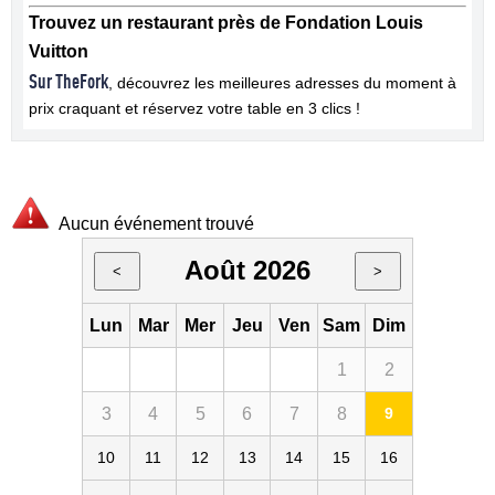
Trouvez un restaurant près de Fondation Louis
Vuitton
Sur TheFork
, découvrez les meilleures adresses du moment à
prix craquant et réservez votre table en 3 clics !
Aucun événement trouvé
Août 2026
<
>
Lun
Mar
Mer
Jeu
Ven
Sam
Dim
1
2
3
4
5
6
7
8
9
10
11
12
13
14
15
16