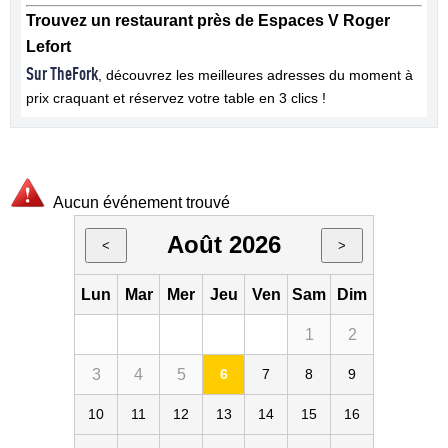
Trouvez un restaurant près de Espaces V Roger
Lefort
Sur TheFork
, découvrez les meilleures adresses du moment à
prix craquant et réservez votre table en 3 clics !
Aucun événement trouvé
Août 2026
<
>
Lun
Mar
Mer
Jeu
Ven
Sam
Dim
1
2
3
4
5
6
7
8
9
10
11
12
13
14
15
16