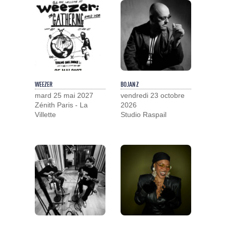
WEEZER
BOJAN Z
mard 25 mai 2027
vendredi 23 octobre
Zénith Paris - La
2026
Villette
Studio Raspail