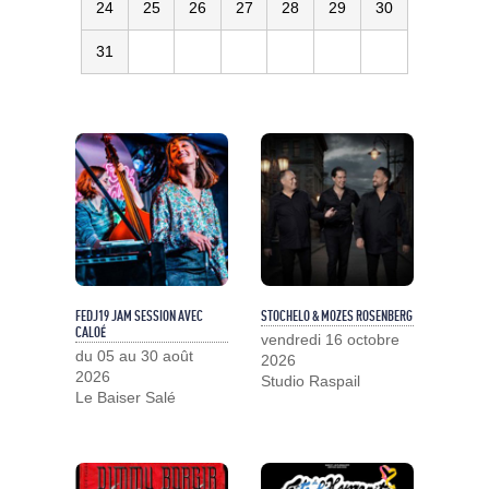
24
25
26
27
28
29
30
31
FEDJ19 JAM SESSION AVEC
STOCHELO & MOZES ROSENBERG
CALOÉ
vendredi 16 octobre
du 05 au 30 août
2026
2026
Studio Raspail
Le Baiser Salé