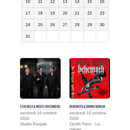
10
11
12
13
14
15
16
17
18
19
20
21
22
23
24
25
26
27
28
29
30
31
STOCHELO & MOZES ROSENBERG
BEHEMOTH & DIMMU BORGIR
vendredi 16 octobre
vendredi 16 octobre
2026
2026
Studio Raspail
Zénith Paris - La
Villette