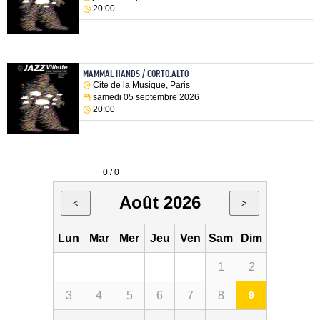
20:00
MAMMAL HANDS / CORTO.ALTO
Cite de la Musique, Paris
samedi 05 septembre 2026
20:00
0 / 0
Août 2026
<
>
Lun
Mar
Mer
Jeu
Ven
Sam
Dim
1
2
3
4
5
6
7
8
9