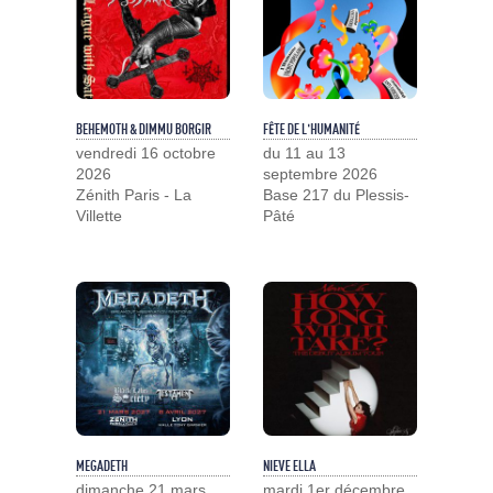
BEHEMOTH & DIMMU BORGIR
FÊTE DE L'HUMANITÉ
vendredi 16 octobre
du 11 au 13
2026
septembre 2026
Zénith Paris - La
Base 217 du Plessis-
Villette
Pâté
MEGADETH
NIEVE ELLA
dimanche 21 mars
mardi 1er décembre