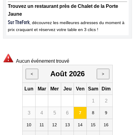
Trouvez un restaurant près de Chalet de la Porte
Jaune
Sur TheFork
, découvrez les meilleures adresses du moment à
prix craquant et réservez votre table en 3 clics !
Aucun événement trouvé
Août 2026
<
>
Lun
Mar
Mer
Jeu
Ven
Sam
Dim
1
2
3
4
5
6
7
8
9
10
11
12
13
14
15
16