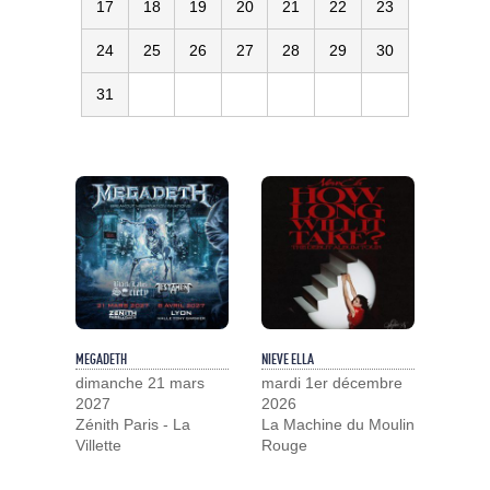
17
18
19
20
21
22
23
24
25
26
27
28
29
30
31
MEGADETH
NIEVE ELLA
dimanche 21 mars
mardi 1er décembre
2027
2026
Zénith Paris - La
La Machine du Moulin
Villette
Rouge