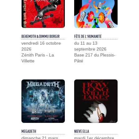
BEHEMOTH & DIMMU BORGIR
FÊTE DE L'HUMANITÉ
vendredi 16 octobre
du 11 au 13
2026
septembre 2026
Zénith Paris - La
Base 217 du Plessis-
Villette
Pâté
MEGADETH
NIEVE ELLA
dimanche 21 mars
mardi 1er décembre