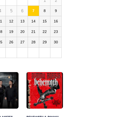
1
2
4
5
6
7
8
9
11
12
13
14
15
16
18
19
20
21
22
23
25
26
27
28
29
30