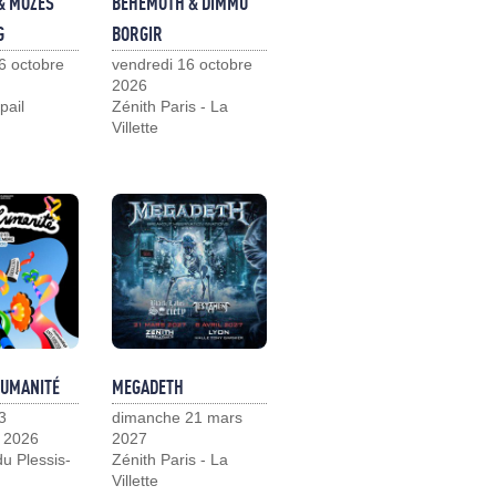
& MOZES
BEHEMOTH & DIMMU
G
BORGIR
6 octobre
vendredi 16 octobre
2026
pail
Zénith Paris - La
Villette
HUMANITÉ
MEGADETH
3
dimanche 21 mars
 2026
2027
u Plessis-
Zénith Paris - La
Villette