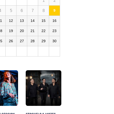
1
2
4
5
6
7
8
9
11
12
13
14
15
16
18
19
20
21
22
23
25
26
27
28
29
30