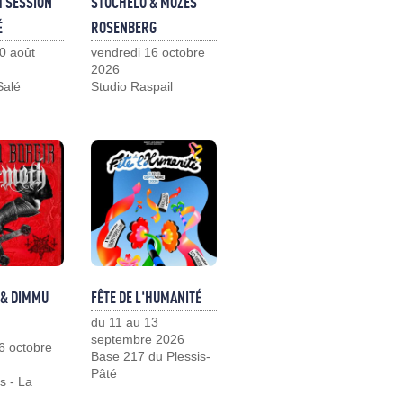
M SESSION
STOCHELO & MOZES
É
ROSENBERG
0 août
vendredi 16 octobre
2026
Salé
Studio Raspail
 & DIMMU
FÊTE DE L'HUMANITÉ
du 11 au 13
septembre 2026
6 octobre
Base 217 du Plessis-
Pâté
s - La