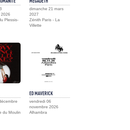
HUMANITÉ
MEGADETH
3
dimanche 21 mars
 2026
2027
u Plessis-
Zénith Paris - La
Villette
ED MAVERICK
 décembre
vendredi 06
novembre 2026
e du Moulin
Alhambra