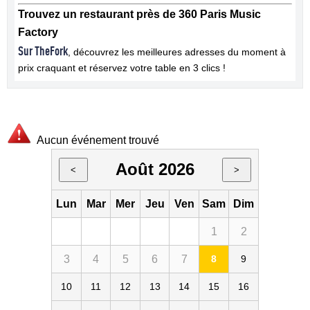
Trouvez un restaurant près de 360 Paris Music
Factory
Sur TheFork
, découvrez les meilleures adresses du moment à
prix craquant et réservez votre table en 3 clics !
Aucun événement trouvé
Août 2026
<
>
Lun
Mar
Mer
Jeu
Ven
Sam
Dim
1
2
3
4
5
6
7
8
9
10
11
12
13
14
15
16