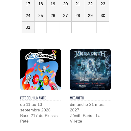
17
18
19
20
21
22
23
24
25
26
27
28
29
30
31
FÊTE DE L'HUMANITÉ
MEGADETH
du 11 au 13
dimanche 21 mars
septembre 2026
2027
Base 217 du Plessis-
Zénith Paris - La
Pâté
Villette