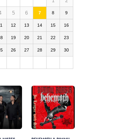
1
2
4
5
6
7
8
9
11
12
13
14
15
16
18
19
20
21
22
23
25
26
27
28
29
30