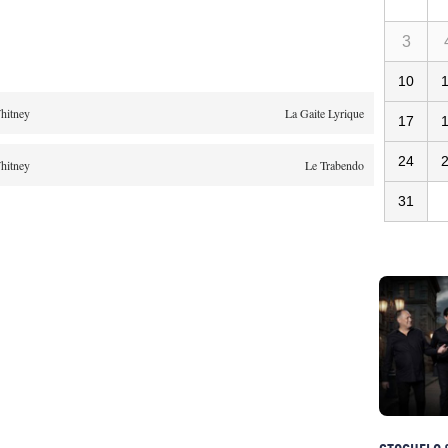
3
10
hitney
La Gaite Lyrique
17
24
hitney
Le Trabendo
31