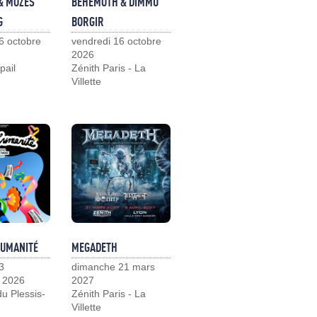
& MOZES
BEHEMOTH & DIMMU
G
BORGIR
6 octobre
vendredi 16 octobre
2026
pail
Zénith Paris - La
Villette
HUMANITÉ
MEGADETH
3
dimanche 21 mars
 2026
2027
u Plessis-
Zénith Paris - La
Villette