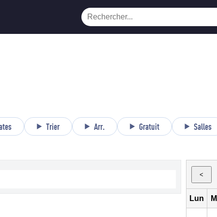
ates
Trier
Arr.
Gratuit
Salles
<
Lun
M