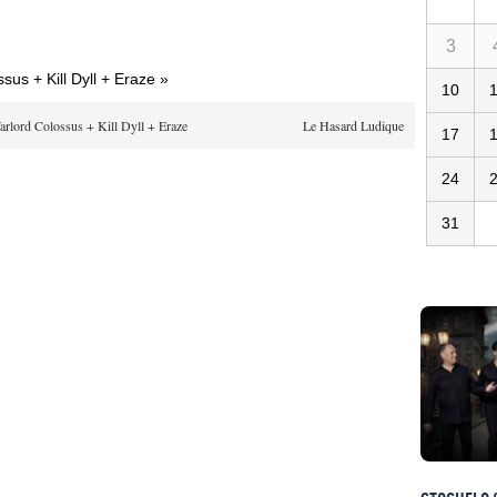
3
us + Kill Dyll + Eraze »
10
rlord Colossus + Kill Dyll + Eraze
Le Hasard Ludique
17
24
31