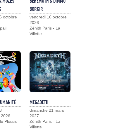
& MOZES
BEHEMOTH & DIMMU
G
BORGIR
6 octobre
vendredi 16 octobre
2026
pail
Zénith Paris - La
Villette
HUMANITÉ
MEGADETH
3
dimanche 21 mars
 2026
2027
u Plessis-
Zénith Paris - La
Villette