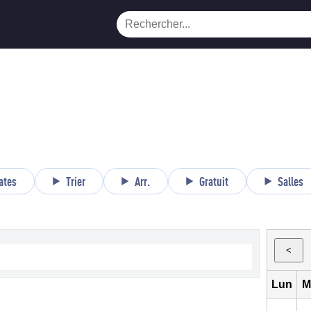
ates
Trier
Arr.
Gratuit
Salles
<
Lun
M