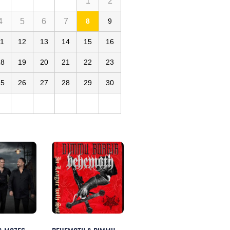
1
2
4
5
6
7
8
9
11
12
13
14
15
16
18
19
20
21
22
23
25
26
27
28
29
30