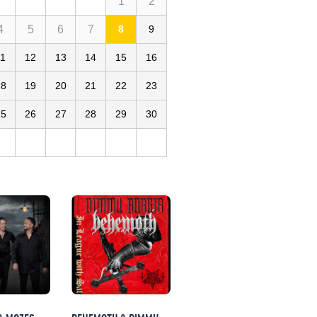
1
2
4
5
6
7
8
9
11
12
13
14
15
16
18
19
20
21
22
23
25
26
27
28
29
30