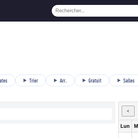
ates
Trier
Arr.
Gratuit
Salles
<
Lun
M