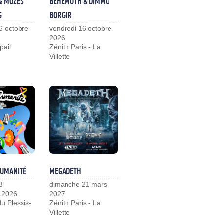
& MOZES
BEHEMOTH & DIMMU
G
BORGIR
6 octobre
vendredi 16 octobre
2026
pail
Zénith Paris - La
Villette
HUMANITÉ
MEGADETH
3
dimanche 21 mars
 2026
2027
u Plessis-
Zénith Paris - La
Villette