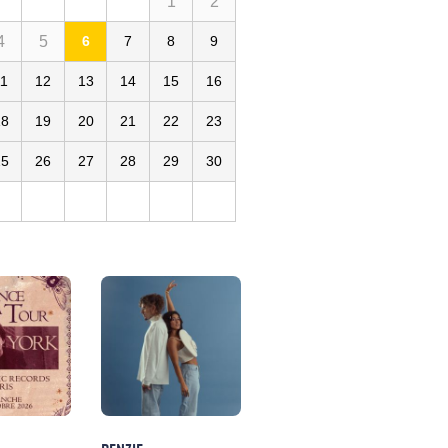
1
2
4
5
6
7
8
9
11
12
13
14
15
16
18
19
20
21
22
23
25
26
27
28
29
30