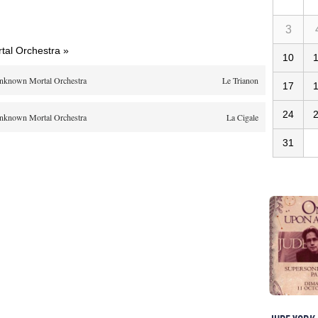
3
al Orchestra »
10
nknown Mortal Orchestra
Le Trianon
17
24
nknown Mortal Orchestra
La Cigale
31