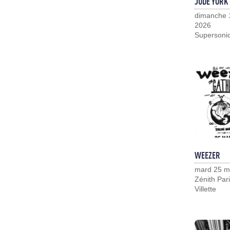
JUDE YORK
dimanche 
2026
Supersoni
WEEZER
mard 25 m
Zénith Pari
Villette