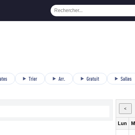
ates
Trier
Arr.
Gratuit
Salles
<
Lun
M