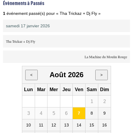
Évènements à Passés
1
événement passé(s) pour « Tha Trickaz + Dj Fly »
samedi 17 janvier 2026
Tha Trickaz + Dj Fly
La Machine du Moulin Rouge
Août 2026
<
>
Lun
Mar
Mer
Jeu
Ven
Sam
Dim
1
2
3
4
5
6
7
8
9
10
11
12
13
14
15
16