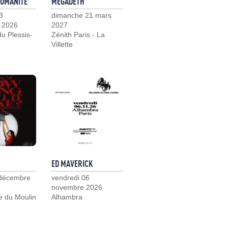
HUMANITÉ
MEGADETH
3
dimanche 21 mars
 2026
2027
u Plessis-
Zénith Paris - La
Villette
ED MAVERICK
 décembre
vendredi 06
novembre 2026
e du Moulin
Alhambra