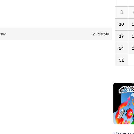
3
10
imon
Le Trabendo
17
24
31