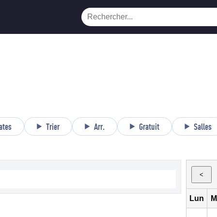
ates
Trier
Arr.
Gratuit
Salles
<
Lun
M