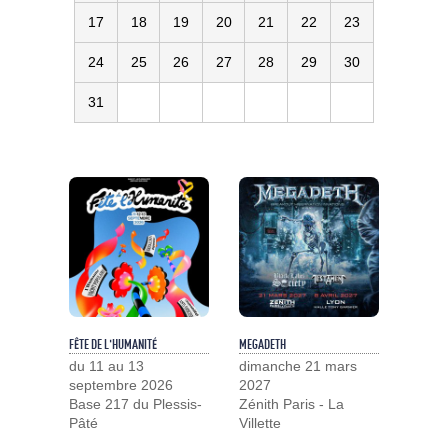
17
18
19
20
21
22
23
24
25
26
27
28
29
30
31
FÊTE DE L'HUMANITÉ
MEGADETH
du 11 au 13
dimanche 21 mars
septembre 2026
2027
Base 217 du Plessis-
Zénith Paris - La
Pâté
Villette