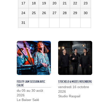
17
18
19
20
21
22
23
24
25
26
27
28
29
30
31
FEDJ19 JAM SESSION AVEC
STOCHELO & MOZES ROSENBERG
CALOÉ
vendredi 16 octobre
du 05 au 30 août
2026
2026
Studio Raspail
Le Baiser Salé