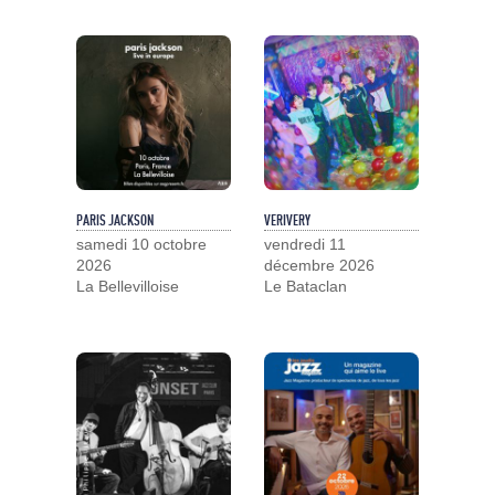
PARIS JACKSON
VERIVERY
samedi 10 octobre
vendredi 11
2026
décembre 2026
La Bellevilloise
Le Bataclan