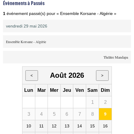
Évènements à Passés
1
événement passé(s) pour « Ensemble Korsane - Algérie »
vendredi 29 mai 2026
Ensemble Korsane - Algérie
Théâtre Mandapa
Août 2026
<
>
Lun
Mar
Mer
Jeu
Ven
Sam
Dim
1
2
3
4
5
6
7
8
9
10
11
12
13
14
15
16