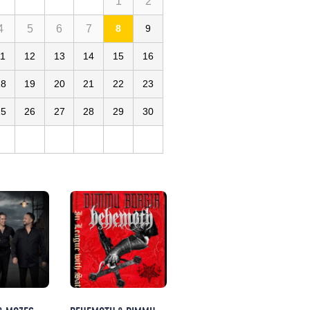
1
2
4
5
6
7
8
9
11
12
13
14
15
16
18
19
20
21
22
23
25
26
27
28
29
30