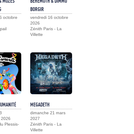
& MOZES
BEHEMOTH & DIMMU
G
BORGIR
6 octobre
vendredi 16 octobre
2026
pail
Zénith Paris - La
Villette
HUMANITÉ
MEGADETH
3
dimanche 21 mars
 2026
2027
u Plessis-
Zénith Paris - La
Villette