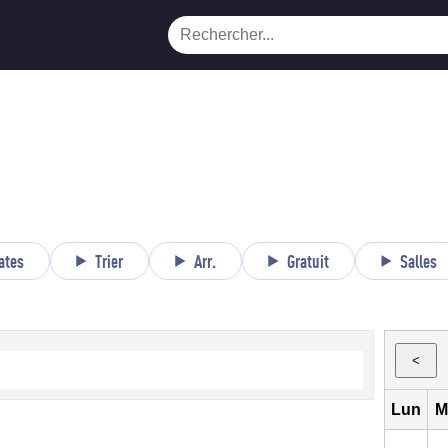
ates
Trier
Arr.
Gratuit
Salles
<
Lun
M