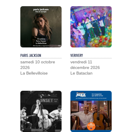
PARIS JACKSON
VERIVERY
samedi 10 octobre
vendredi 11
2026
décembre 2026
La Bellevilloise
Le Bataclan